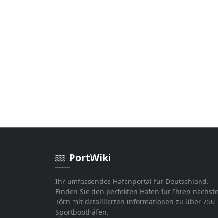
PortWiki
Ihr umfassendes Hafenportal für Deutschland.
Finden Sie den perfekten Hafen für Ihren nächst
Törn mit detaillierten Informationen zu über 750
Sportboothäfen.