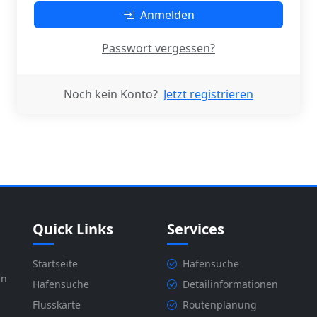
Anmelden
Passwort vergessen?
Noch kein Konto?
Jetzt registrieren
Quick Links
Services
Startseite
Hafensuche
en
Hafensuche
Detailinformationen
Flusskarte
Routenplanung