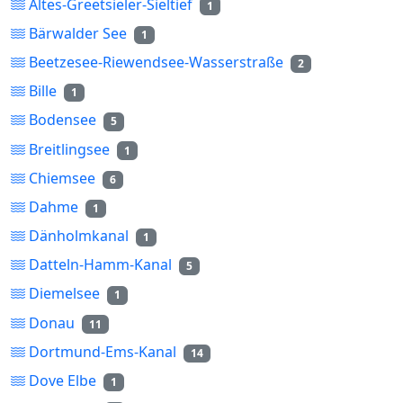
Altes-Greetsieler-Sieltief
1
Bärwalder See
1
Beetzesee-Riewendsee-Wasserstraße
2
Bille
1
Bodensee
5
Breitlingsee
1
Chiemsee
6
Dahme
1
Dänholmkanal
1
Datteln-Hamm-Kanal
5
Diemelsee
1
Donau
11
Dortmund-Ems-Kanal
14
Dove Elbe
1