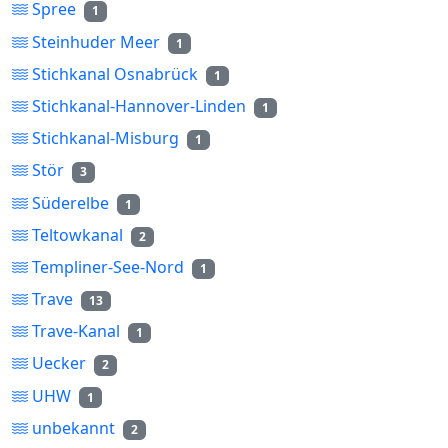
Spree
1
Steinhuder Meer
1
Stichkanal Osnabrück
1
Stichkanal-Hannover-Linden
1
Stichkanal-Misburg
1
Stör
3
Süderelbe
1
Teltowkanal
2
Templiner-See-Nord
1
Trave
13
Trave-Kanal
1
Uecker
2
UHW
1
unbekannt
2