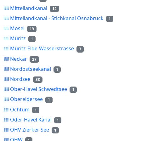
Mittellandkanal
12
Mittellandkanal - Stichkanal Osnabrück
1
Mosel
19
Müritz
1
Müritz-Elde-Wasserstrasse
3
Neckar
27
Nordostseekanal
1
Nordsee
38
Ober-Havel Schwedtsee
1
Obereidersee
1
Ochtum
1
Oder-Havel Kanal
1
OHV Zierker See
1
OHW
1