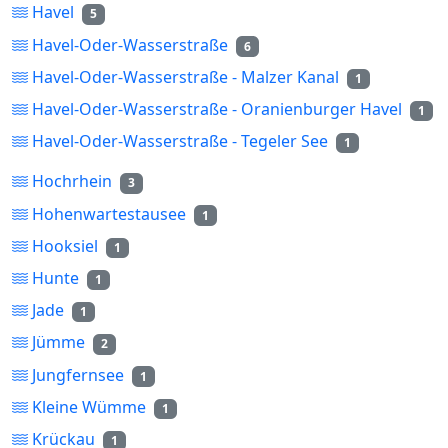
Havel
5
Havel-Oder-Wasserstraße
6
Havel-Oder-Wasserstraße - Malzer Kanal
1
Havel-Oder-Wasserstraße - Oranienburger Havel
1
Havel-Oder-Wasserstraße - Tegeler See
1
Hochrhein
3
Hohenwartestausee
1
Hooksiel
1
Hunte
1
Jade
1
Jümme
2
Jungfernsee
1
Kleine Wümme
1
Krückau
1