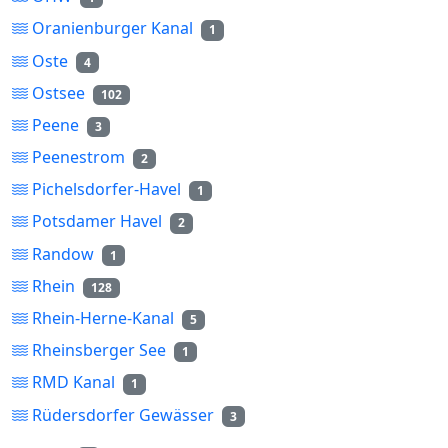
Oranienburger Kanal
1
Oste
4
Ostsee
102
Peene
3
Peenestrom
2
Pichelsdorfer-Havel
1
Potsdamer Havel
2
Randow
1
Rhein
128
Rhein-Herne-Kanal
5
Rheinsberger See
1
RMD Kanal
1
Rüdersdorfer Gewässer
3