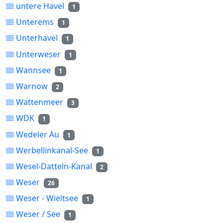
untere Havel
1
Unterems
1
Unterhavel
1
Unterweser
1
Wannsee
1
Warnow
2
Wattenmeer
3
WDK
1
Wedeler Au
1
Werbellinkanal-See
1
Wesel-Datteln-Kanal
2
Weser
26
Weser - Wieltsee
1
Weser / See
1