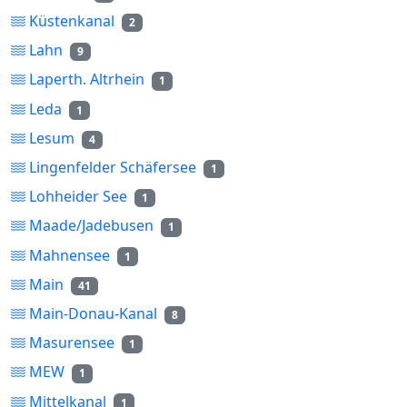
Küstenkanal
2
Lahn
9
Laperth. Altrhein
1
Leda
1
Lesum
4
Lingenfelder Schäfersee
1
Lohheider See
1
Maade/Jadebusen
1
Mahnensee
1
Main
41
Main-Donau-Kanal
8
Masurensee
1
MEW
1
Mittelkanal
1