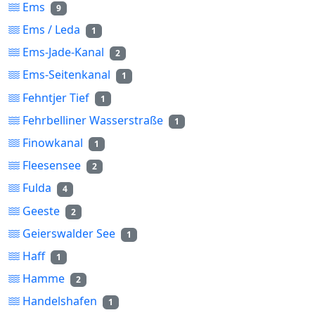
Ems
9
Ems / Leda
1
Ems-Jade-Kanal
2
Ems-Seitenkanal
1
Fehntjer Tief
1
Fehrbelliner Wasserstraße
1
Finowkanal
1
Fleesensee
2
Fulda
4
Geeste
2
Geierswalder See
1
Haff
1
Hamme
2
Handelshafen
1