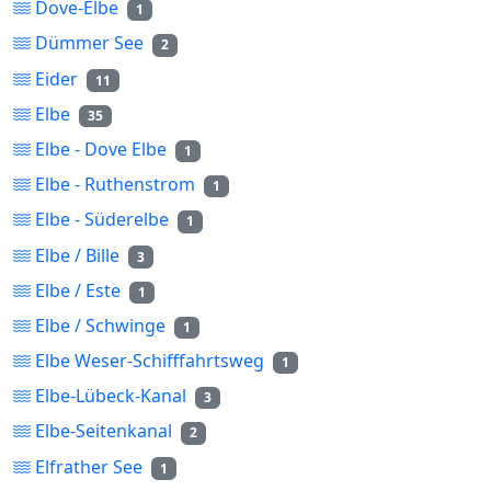
Dove-Elbe
1
Dümmer See
2
Eider
11
Elbe
35
Elbe - Dove Elbe
1
Elbe - Ruthenstrom
1
Elbe - Süderelbe
1
Elbe / Bille
3
Elbe / Este
1
Elbe / Schwinge
1
Elbe Weser-Schifffahrtsweg
1
Elbe-Lübeck-Kanal
3
Elbe-Seitenkanal
2
Elfrather See
1